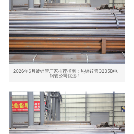
2026年6月镀锌管厂家推荐指南：热镀锌管Q235B电
钢管公司优选！